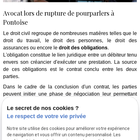
Avocat lors de rupture de pourparlers à
Pontoise
Le droit civil regroupe de nombreuses matières telles que le
droit du travail, le droit des personnes, le droit des
assurances ou encore le
droit des obligations
.
L'obligation constitue le lien juridique entre un débiteur tenu
envers son créancier d'exécuter une prestation. La source
de ces obligations est le contrat conclu entre les deux
parties.
Dans le cadre de la conclusion d'un contrat, les parties
peuvent initier une phase de négociation leur permettant
d'aboutir à un accord. Cette phase se nomme les
Le secret de nos cookies ?
pourparlers
. Il est fortement conseillé de se faire assister
d'un
avocat
lors des pourparlers afin de protéger au mieux
Le respect de votre vie privée
ses intérêts et que le contrat soit équilibré. Les pourparlers
Notre site utilise des cookies pour améliorer votre expérience
n'engagent pas les parties. Il est donc possible d'y mettre un
de navigation et vous offrir un contenu personnalisé. Les
terme afin d'engager des négociations avec un autre