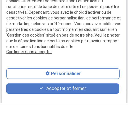
cookies strictement nécessaires sont essentiels au
partenaire. La
rupture des pourparlers
peut, dans
fonctionnement de base de notre site et ne peuvent pas être
certaines circonstances (l'abus de droit) donner lieu à une
désactivés. Cependant, vous avez le choix d'activer ou de
indemnisation.
désactiver les cookies de personnalisation, de performance et
de marketing selon vos préférences. Vous pouvez modifier vos
À titre d'exemple, la
rupture fautive
peut être caractérisée si
paramètres de cookies à tout moment en cliquant sur le lien
'Gestion des cookies' situé en bas de notre site. Veuillez noter
elle fait suite à des pourparlers longs, complexes et très
que la désactivation de certains cookies peut avoir un impact
avancés ou encore si l'auteur de la rupture n'a pas de motifs
sur certaines fonctionnalités du site.
sérieux et a fait preuve de mauvaise foi. Les frais engagés
Continuer sans accepter
lors des négociations peuvent donner lieu à des
phone
remboursements.
mail
Avocat en droit des contrats à Pontoise
Personnaliser
Le
droit des contrats
regroupe à la fois le droit des
Accepter et fermer
obligations que nous avons évoqué, mais aussi le droit de la
responsabilité civile et le
droit de la responsabilité
contractuelle
. Maître Ferreira Batista vous accompagne
dans vos démarches si vous souhaitez remettre en cause la
responsabilité civile ou contractuelle d'un de vos partenaires
ou si la vôtre est engagée dans un litige.